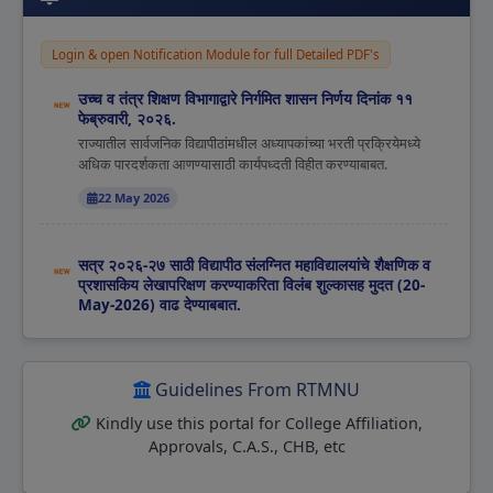
Login & open Notification Module for full Detailed PDF's
उच्च व तंत्र शिक्षण विभागाद्वारे निर्गमित शासन निर्णय दिनांक ११
फेब्रुवारी, २०२६.
राज्यातील सार्वजनिक विद्यापीठांमधील अध्यापकांच्या भरती प्रक्रियेमध्ये
अधिक पारदर्शकता आणण्यासाठी कार्यपध्दती विहीत करण्याबाबत.
22 May 2026
सत्र २०२६-२७ साठी विद्यापीठ संलग्नित महाविद्यालयांचे शैक्षणिक व
प्रशासकिय लेखापरिक्षण करण्याकरिता विलंब शुल्कासह मुदत (20-
May-2026) वाढ देण्याबबात.
सत्र २०२६-२७ साठी विद्यापीठ संलग्नित महाविद्यालयांचे शैक्षणिक व
प्रशासकिय लेखापरिक्षण करण्याकरिता विलंब शुल्कासह मुदत (20-May-
2026) वाढ देण्याबबात.
Guidelines From RTMNU
11 May 2026
Kindly use this portal for College Affiliation,
Approvals, C.A.S., CHB, etc
सत्र २०२६-२७ च्या निरंतर संलग्निकरण प्रदान करण्याकरिता
APAAR ID व स्वयंशीध्दा ची नोंदनी करणेबाबत.